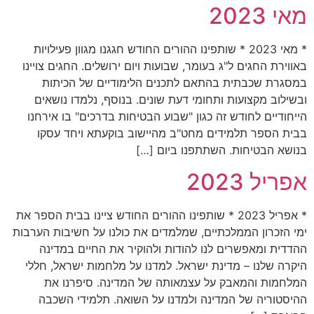
מאי 2023
* מאי 2023 * שותפינו ההורים החודש חגגנו מגוון פעילויות
באווירת החגים ל"ג בעומר, שבועות ויום ירושלים. החגים צויינו
במסגרת שכבתית בהתאם לתכנים הלימודיים של הכיתות
ובשילוב מקצועות ותחומי דעת שונים. בנוסף, נלמדו נושאים
הייחודיים לחודש זה כגון "שבוע הבטיחות בדרכים" בו אירחנו
בבית הספר תלמידים מחט"ב מהיישוב בוקעתא ויחד עסקו
בנושא הבטיחות. השתתפנו ביום […]
אפריל 2023
* אפריל 2023 * שותפינו ההורים החודש ציינו בבית הספר את
ימי הזכרון הממלכתיים, שמלמדים את כולנו על חשיבות הערבות
ההדדית ומאפשרים לנו להודות ולהוקיר את החיים במדינה
היקרה שלנו – מדינת ישראל. למדנו על מלחמות ישראל, חללי
המלחמות והמאבק על עצמאותה של המדינה. סיפרנו את
ההיסטוריה של המדינה ולמדנו על השואה. תלמידי השכבה