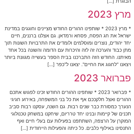
הבוגרת […]
מרץ 2023
* מרץ 2023 * שותפינו ההורים החודש מציינים וחוגגים במדינת
ישראל את חג הפסח, פסחא ורמדאן. גם אצלנו ברננים, חיים
יחד יהודים, נוצרים ומוסלמים ולומדים את התרבויות השונות תוך
מתן כבוד והערכה זה לזה והיכרות עם הדומה והשונה בכל אחד
מאיתנו. החודש הזה התברכנו בבית הספר בעשייה מגוונת ביותר
ויצאנו "לחגוג את החיים". יצאנו ל"כפר […]
פברואר 2023
* פברואר 2023 * שותפינו ההורים החודש זכינו לפגוש אתכם
ההורים ואצל חלקככם אף את כל בני המשפחה, באירוע חגיגי
הנערך כמסורת כבר שנים רבות. גם השנה, עסקנו רבות סביב
תכנים של קיימות ובנינו יחד טרריום, שיחקנו במשחק טכנולוגי
המוקרן על הרצפה, השתתפנו בפעילות עם בעלי חיים ואף
התנסינו באילוף כלבים. כל כיתה והפעילות הייחודית […]