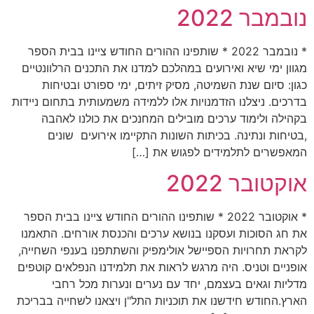
נובמבר 2022
* נובמבר 2022 * שותפינו ההורים החודש ציינו בבית הספר
מגוון ימי שיא ואירועים במהלכם למדנו את התכנים הרלוונטיים
כגון: סיום שנת השמיטה, מסיק זיתים, ימי ספורט ובטיחות
בדרכים. ניצלנו הזדמנויות אלו ללמידה משמעותית בתחום ניידות
בקהילה ולימוד ערכים מובילים המחנכים את כולנו לאהבה
,בטיחות ונתינה. בכיתות השונות התקיימו אירועים שונים
המאפשרים לתלמידים לפגוש את […]
אוקטובר 2022
* אוקטובר 2022 * שותפינו ההורים החודש ציינו בבית הספר
את חג הסוכות ועסקנו בנושא ערכים והכנסת אורחים. התאמנו
לקראת תחרויות הספיישל אולימפיק והשתתפנו בענפי השחייה,
אופניים וטניס. היה מרגש לראות את תלמידנו הנפלאים קוטפים
מדליות וגאים בעצמם, יחד עם נערים ונערות מכל רחבי
הארץ.החודש חידשנו את תוכניות התל"ן ויצאנו לשחייה בבריכת