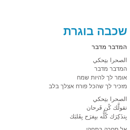
שכבה בוגרת
המדבר מדבר
الصحرا بتِحكي
המדבר מדבר
אומר לך להיות שמח
מזכיר לך שהכל פורח אצלך בלב
الصحرا بتِحكي
تقولَّك كُن فَرحان
بِتذَكِرَك كُلُّه بيِفرَح بِقَلبَك
אֶל סׇחְרַה בְּתׇחְקִי,