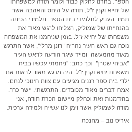
הספר. בחרנו לחלוק כבוד ולומר תודה למשפחתו
של יחייא וקנין ז"ל, תודה על היחס והאהבה אשר
תמיד העניק לתלמידי בית הספר. תלמידי הכיתה
בהנחייתו של שמוליק, הצליחו לרגש מאוד את
משפחתו של יחייא ז"ל. בזמן שניחמנו את המשפחה
נוכח גם ראש העיר נהריה "רונן מרלי", אשר התרגש
מאוד מהמעשה ומייד שיגר הודעה לראש העיר
"אביחי שטרן" וכך כתב: "ניחמתי עכשיו בבית
משפחת יחיא וקנין ז"ל.
היה מרגש מאוד לראות את
ילדי בית ספר רננים מגיעים עם צוות חינוכי לנחם.
אמרו דברים מאוד מכובדים.
התרגשתי. יישר כח".
בהזדמנות זאת וכחלק מיישום הכרת תודה, אני
מודה לשמוליק אשר זימן לנו עשייה ולמידה ערכית.
איריס נוב – מחנכת