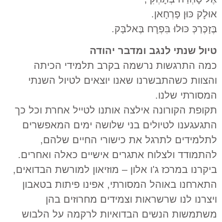
אוּלׇק כּוּן פָרְחָאן.
בֶּזָכֶּרַכְּ כּוּלוּ בִּפְרׇח בֶּאלבָּק.
טיול שנתי לנגב ומדבר יהודה
כמה התרגשות נרשמה בקרב תלמידי הכיתה
והצוות כשהתבשרנו שאנו יוצאים לטיול השנתי
המסורתי שלנו.
תקופת הקורונה אילצה אותנו לטייל אחרת וכל כך
התגעגענו לטיולים בני שלושה ימים המאפשרים
לתלמידים לתרגל את כישורי החיים שלהם,
להתמודד ולצלוח אתגרים אישיים כאלה ואחרים.
ביקרנו במרכז ג'ו אלון – מוזיאון למורשת הבדואים,
התארחנו באוהל המסורתי, אפינו פיתות בטאבון
ויצרנו לנו שרשראות וצמידים מחרוזים בהן
משתמשות הנשים הבדואיות לרקמה על הלבוש