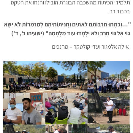
תלמידי הכיתות מהשכבה הבוגרת הובילו והנחו את הטקס
בכבוד רב.
"…וְכִתְּתוּ חַרְבוֹתָם לְאִתִּים וַחֲנִיתוֹתֵיהֶם לְמַזְמֵרוֹת לֹא יִשָּׂא
גוֹי אֶל גּוֹי חֶרֶב וְלֹא יִלְמְדוּ עוֹד מִלְחָמָה"
(ישעיהו ב', ד')
אילה אלמגור ועדי קולטקר – מחנכים